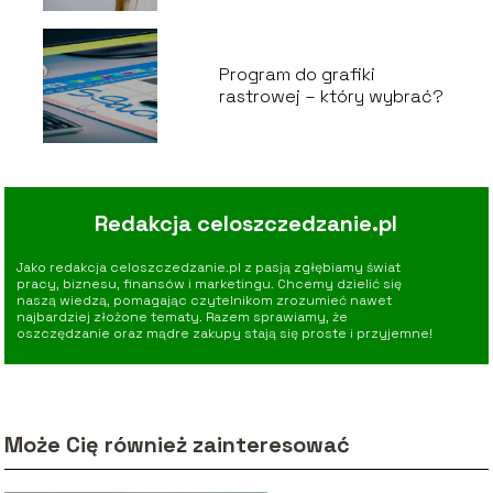
Program do grafiki
rastrowej – który wybrać?
Redakcja celoszczedzanie.pl
Jako redakcja celoszczedzanie.pl z pasją zgłębiamy świat
pracy, biznesu, finansów i marketingu. Chcemy dzielić się
naszą wiedzą, pomagając czytelnikom zrozumieć nawet
najbardziej złożone tematy. Razem sprawiamy, że
oszczędzanie oraz mądre zakupy stają się proste i przyjemne!
Może Cię również zainteresować