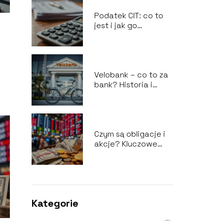
Podatek CIT: co to
jest i jak go
rozliczyć?
Velobank – co to za
bank? Historia i
działalność
Czym są obligacje i
akcje? Kluczowe
różnice i korzyści
Kategorie