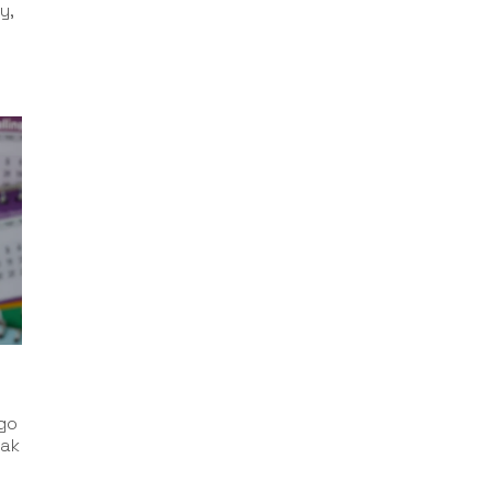
y,
go
jak