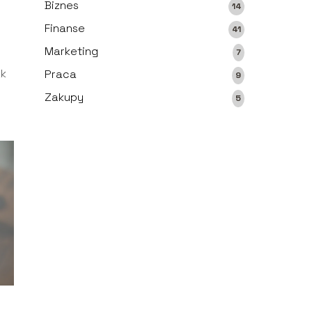
Biznes
14
Finanse
41
Marketing
7
ak
Praca
9
Zakupy
5