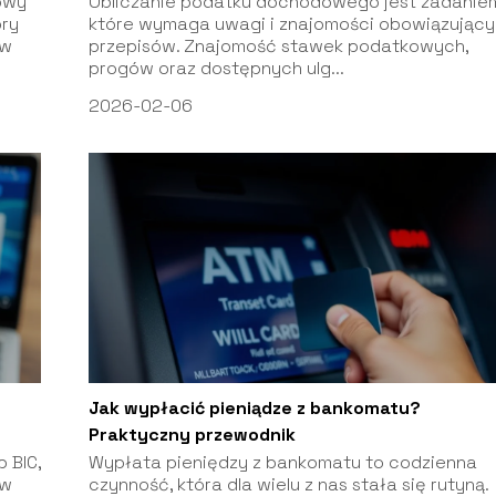
owy
Obliczanie podatku dochodowego jest zadanie
ry
które wymaga uwagi i znajomości obowiązując
ów
przepisów. Znajomość stawek podatkowych,
progów oraz dostępnych ulg...
2026-02-06
Jak wypłacić pieniądze z bankomatu?
Praktyczny przewodnik
 BIC,
Wypłata pieniędzy z bankomatu to codzienna
 w
czynność, która dla wielu z nas stała się rutyną.