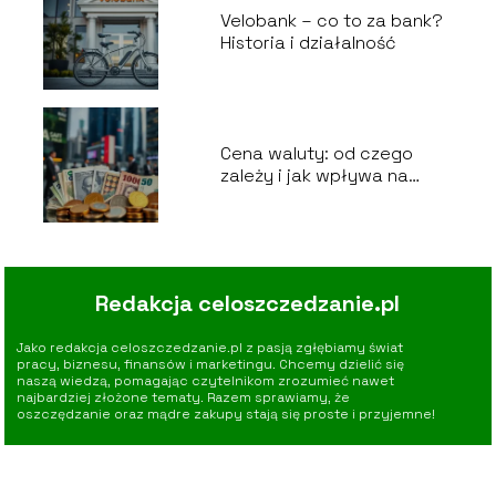
Velobank – co to za bank?
Historia i działalność
Cena waluty: od czego
zależy i jak wpływa na
gospodarkę?
Redakcja celoszczedzanie.pl
Jako redakcja celoszczedzanie.pl z pasją zgłębiamy świat
pracy, biznesu, finansów i marketingu. Chcemy dzielić się
naszą wiedzą, pomagając czytelnikom zrozumieć nawet
najbardziej złożone tematy. Razem sprawiamy, że
oszczędzanie oraz mądre zakupy stają się proste i przyjemne!