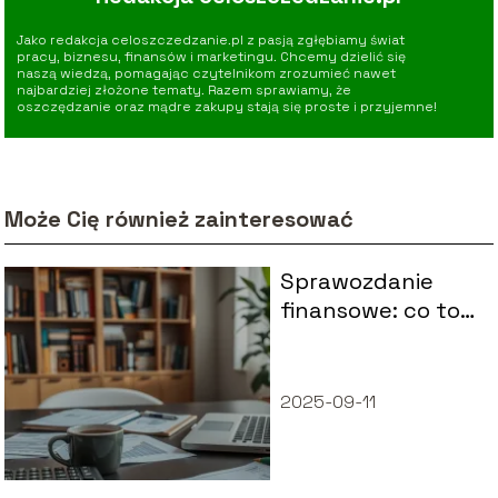
Jako redakcja celoszczedzanie.pl z pasją zgłębiamy świat
pracy, biznesu, finansów i marketingu. Chcemy dzielić się
naszą wiedzą, pomagając czytelnikom zrozumieć nawet
najbardziej złożone tematy. Razem sprawiamy, że
oszczędzanie oraz mądre zakupy stają się proste i przyjemne!
Może Cię również zainteresować
Sprawozdanie
finansowe: co to
jest i jak je
przygotować?
2025-09-11